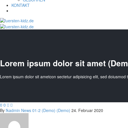
KONTAKT
Lorem ipsum dolor sit amet (Dem
Lorem ipsum dolor sit ametcon sectetur adipisicing elit, sed doiusmod 
0
0


By
fkadmin
News 01-2 (Demo) (Demo)
24. Februar 2020