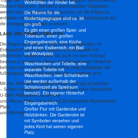
Träger der “Einstein Kidz 2” ist die Inhaberin Simona Airinei,
Wohlfühlen der Kinder bei.
Standort München. Sämtliche administrative Tätigkeiten
werden von Frau Airinei übernommen, um die Krippe zu
Die Räume für die
entlasten und ihnen zu ermöglichen, ihren Schwerpunkt auf
Kindertagesgruppe sind ca. 90
die pädagogische Arbeit zu setzen.
qm groß.
Es gibt einen großen Spiel- und
LAGE UND RÄUMLICHKEITEN
Toberaum, einen großen
Eingangsbereich, eine Küche
Die Krippe befindet sich in München Haidhausen, im
und einen Essbereich, ein Bad
Erdgeschoß eines Wohnhauses und ist sowohl mit
mit Wickelplatz
öffentlichen Verkehrsmitteln als auch mit dem Fahrrad
bestens zu erreichen. Neben den Hauseigenen Hinterhof
Waschbecken und Toilette, eine
befinden sich in unmittelbarer Nähe viele Spielplätze, die
separate Toilette mit
fußläufig innerhalb weniger Minuten erreichbar sind.
Waschbecken, zwei Schlafräume
(sie werden außerhalb der
Mit den öffentlichen Verkehrsmitteln sehr gut erreichbar:
Schlafenszeit als Spielraum
– S-Bahn Haltestelle Rosenheimer Platz oder Ostbahnhof-
benutzt). Ein eigener Hinterhof.
U-Bahn Haltestelle Ostbahnhof
und Wiener Platz- Tram 15 und 25 Haltestelle Rosenheimer
Eingangsbereich:
Platz
Großer Flur mit Garderobe und
und Wörthstr.
Holzbänken. Die Garderobe ist
mit Symbolen versehen und
jedes Kind hat seinen eigenen
Platz.