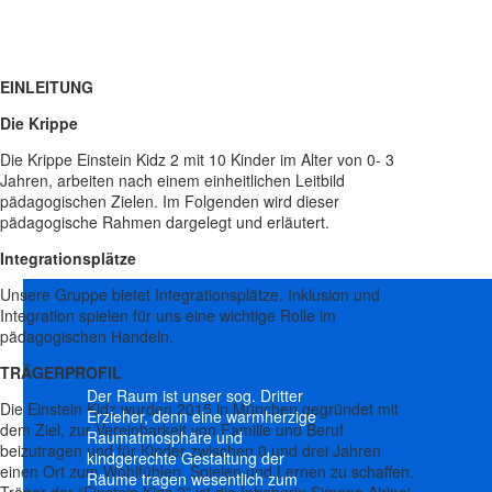
EINLEITUNG
Die Krippe
Die Krippe Einstein Kidz 2 mit 10 Kinder im Alter von 0- 3
Jahren, arbeiten nach einem einheitlichen Leitbild
pädagogischen Zielen. Im Folgenden wird dieser
pädagogische Rahmen dargelegt und erläutert.
Integrationsplätze
Unsere Gruppe bietet Integrationsplätze. Inklusion und
Integration spielen für uns eine wichtige Rolle im
pädagogischen Handeln.
TRÄGERPROFIL
Der Raum ist unser sog. Dritter
Die Einstein Kidz wurden 2015 in München gegründet mit
Erzieher, denn eine warmherzige
dem Ziel, zur Vereinbarkeit von Familie und Beruf
Raumatmosphäre und
beizutragen und für Kinder zwischen 0 und drei Jahren
kindgerechte Gestaltung der
einen Ort zum Wohlfühlen, Spielen und Lernen zu schaffen.
Räume tragen wesentlich zum