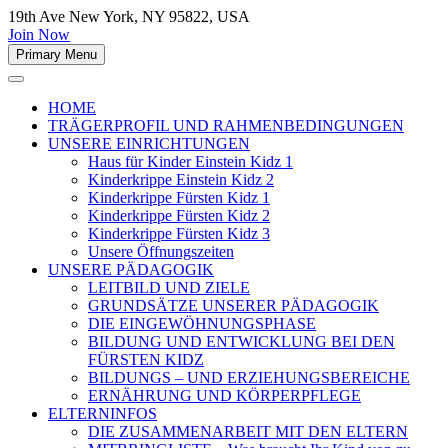
19th Ave New York, NY 95822, USA
Join Now
Primary Menu
HOME
TRÄGERPROFIL UND RAHMENBEDINGUNGEN
UNSERE EINRICHTUNGEN
Haus für Kinder Einstein Kidz 1
Kinderkrippe Einstein Kidz 2
Kinderkrippe Fürsten Kidz 1
Kinderkrippe Fürsten Kidz 2
Kinderkrippe Fürsten Kidz 3
Unsere Öffnungszeiten
UNSERE PÄDAGOGIK
LEITBILD UND ZIELE
GRUNDSÄTZE UNSERER PÄDAGOGIK
DIE EINGEWÖHNUNGSPHASE
BILDUNG UND ENTWICKLUNG BEI DEN
FÜRSTEN KIDZ
BILDUNGS – UND ERZIEHUNGSBEREICHE
ERNÄHRUNG UND KÖRPERPFLEGE
ELTERNINFOS
DIE ZUSAMMENARBEIT MIT DEN ELTERN