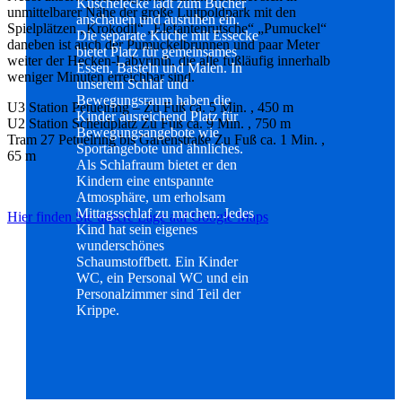
Kuschelecke lädt zum Bücher
unmittelbarer Nähe der große Luitpoldpark mit den
anschauen und ausruhen ein.
Spielplätzen „Krokodil“ „Elefantenrutsche“ „Pumuckel“
Die separate Küche mit Essecke
daneben ist auch der Pumuckelbrunnen und paar Meter
bietet Platz für gemeinsames
weiter der Hecken-Labyrinth, die alle fußläufig innerhalb
Essen, Basteln und Malen. In
weniger Minuten erreichbar sind.
unserem Schlaf und
Bewegungsraum haben die
U3 Station Petuelring – Zu Fuß ca. 5 Min. , 450 m
Kinder ausreichend Platz für
U2 Station Scheidplatz Zu Fuß ca. 9 Min. , 750 m
Bewegungsangebote wie
Tram 27 Petuelring bis Gartenstraße Zu Fuß ca. 1 Min. ,
Sportangebote und ähnliches.
65 m
Als Schlafraum bietet er den
Kindern eine entspannte
Atmosphäre, um erholsam
Mittagsschlaf zu machen. Jedes
Hier finden Sie unsere Lage auf Google Maps
Kind hat sein eigenes
wunderschönes
Schaumstoffbett. Ein Kinder
WC, ein Personal WC und ein
Personalzimmer sind Teil der
Krippe.