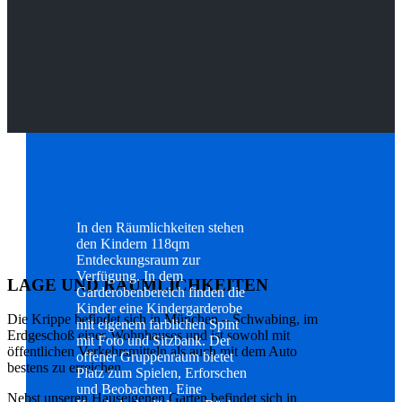
In den Räumlichkeiten stehen
den Kindern 118qm
Entdeckungsraum zur
Verfügung. In dem
LAGE UND RÄUMLICHKEITEN
Garderobenbereich finden die
Kinder eine Kindergarderobe
Die Krippe befindet sich in München – Schwabing, im
mit eigenem farblichen Spint
Erdgeschoß eines Wohnhauses und ist sowohl mit
mit Foto und Sitzbank. Der
öffentlichen Verkehrsmitteln als auch mit dem Auto
offener Gruppenraum bietet
bestens zu erreichen.
Platz zum Spielen, Erforschen
und Beobachten. Eine
Nebst unseren Hauseigenen Garten befindet sich in